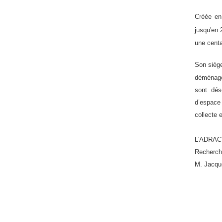
Créée en 
jusqu'en 
une centa
Son siège
déménage
sont dés
d’espace 
collecte 
L'ADRACH
Recherch
M. Jacqu