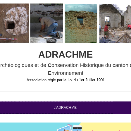
ADRACHME
A
rchéologiques et de
C
onservation
H
istorique du canton
E
nvironnement
Association régie par la Loi du 1er Juillet 1901
L'ADRACHME