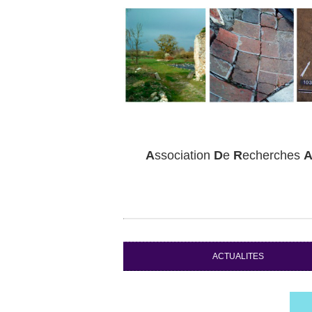
A
ssociation
D
e
R
echerches
ACTUALITES