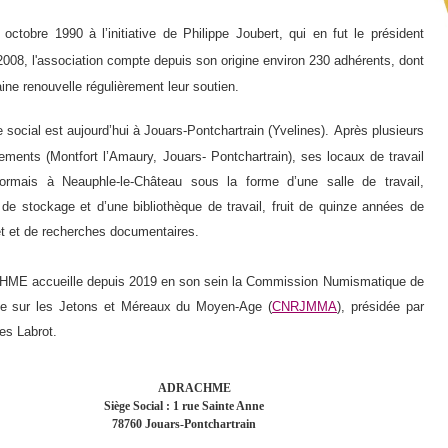
octobre 1990 à l’initiative de Philippe
Joubert,
qui en fut le président
2008, l'association compte d
epuis son origine environ
230 adhérents, dont
ine renouvelle régulièrement leur soutien.
 social est aujourd’hui à Jouars-Pontchartrain (Yvelines).
Après plusieurs
ments (Montfort l’Amaury,
Jouars- Pontchartrain), ses locaux de travail
ormais à Neauphle-le-Château sous la forme d’une salle de travail,
de stockage et d’une bibliothèque de travail, fruit de quinze années de
et et de recherches documentaires.
ME accueille depuis 2019 en son sein la Commission Numismatique de
e sur les Jetons et Méreaux du Moyen-Age (
CNRJMMA
), présidée par
es Labrot.
ADRACHME
Siège Social : 1 rue Sainte Anne
78760 Jouars-Pontchartrain